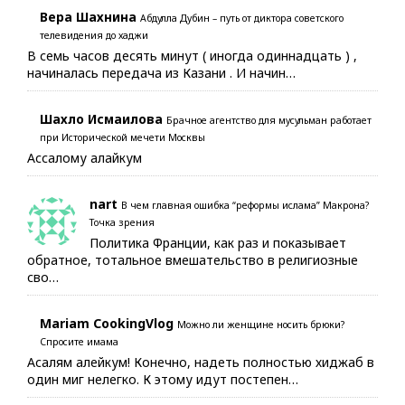
Вера Шахнина
Абдулла Дубин – путь от диктора советского
телевидения до хаджи
В семь часов десять минут ( иногда одиннадцать ) ,
начиналась передача из Казани . И начин…
Шахло Исмаилова
Брачное агентство для мусульман работает
при Исторической мечети Москвы
Ассалому алайкум
nart
В чем главная ошибка “реформы ислама” Макрона?
Точка зрения
Политика Франции, как раз и показывает
обратное, тотальное вмешательство в религиозные
сво…
Mariam CookingVlog
Можно ли женщине носить брюки?
Спросите имама
Асалям алейкум! Конечно, надеть полностью хиджаб в
один миг нелегко. К этому идут постепен…