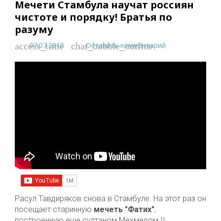
Мечети Стамбула научат россиян
чистоте и порядку! Братья по
разуму
07.07.2018
Оставить комментарий
access_time
chat_bubble_outline
Расул Тавдиряков снова в Стамбуле. На этот раз он
посещает старинную
мечеть "Фатих"
,
построенную еще султаном Мехмедом II,