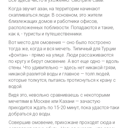
Все здесь чисто и ухоженно. Смотрите сами.
Когда звучит азан, на территории начинают
скапливаться люди. В основном, это жители
близлежащих домов и работники офисов,
расположенных поблизости. Попадаются и такие,
как я, - туристы и путешественники.
Вот место для омовения — оно было построено
тогда же, когда и вся мечеть. Типичный для Турции
«фонтан» - прямо на улице. Люди рассаживаются
по кругу и берут омовение. А вот еще одно — вдоль
стены. Что удивительно — здесь нет никакой грязи,
никакой разлитой воды и главное — толп людей,
которые толкутся, пытаясь протиснуться к крану с
водой.
Видя это, невольно сравниваешь с некоторыми
мечетями в Москве или Казани — зачастую
приходится ждать по 15-20 минут, пока удастся-таки
добраться до воды.
Совершив омовение, прихожане проходят сюда и