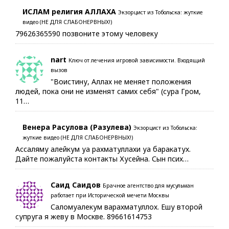
ИСЛАМ религия АЛЛАХА
Экзорцист из Тобольска: жуткие
видео (НЕ ДЛЯ СЛАБОНЕРВНЫХ!)
79626365590 позвоните этому человеку
nart
Ключ от лечения игровой зависимости. Входящий
вызов
"Воистину, Аллах не меняет положения
людей, пока они не изменят самих себя" (сура Гром,
11…
Венера Расулова (Разулева)
Экзорцист из Тобольска:
жуткие видео (НЕ ДЛЯ СЛАБОНЕРВНЫХ!)
Ассаляму алейкум уа рахматуллахи уа баракатух.
Дайте пожалуйста контакты Хусейна. Сын псих…
Саид Саидов
Брачное агентство для мусульман
работает при Исторической мечети Москвы
Саломуалекум варахматуллох. Ешу второй
супруга я жеву в Москве. 89661614753