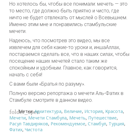
Но хотелось бы, чтобы все понимали: мечеть — это
то место, где должно быть приятно и чисто, где
ничто не будет отвлекать от мыслей о Всевышнем.
Именно этим мне и понравились стамбульские
мечети.
Надеюсь, что посмотрев это видео, мы все
извлечем для себя какие-то уроки и, иншаАллах,
постараемся сделать все, что в наших силах, чтобы
посещение наших мечетей стало таким же
спокойным и удобным. Главное, как говорится,
начать с себя!
С вами были «Братья по разуму».
Полную версию репортажа о мечети Аль-Фатих в
Стамбуле смотрите в данном видео.
Метки:
Архитектура
,
Величие
,
История
,
Красота
,
folder_open
Мечети
,
Мечети Стамбула
,
Мечеть
,
Путешествие
,
Расул Тавдиряков
,
Рекомендуемое
,
Стамбул
,
Турция
,
Фатих
,
Чистота