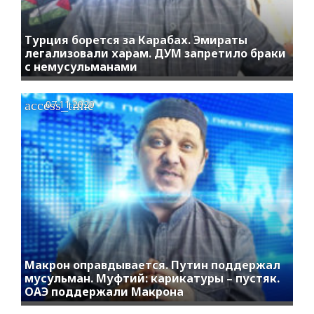
Турция борется за Карабах. Эмираты
легализовали харам. ДУМ запретило браки
с немусульманами
access_time
07.11.2020
Макрон оправдывается. Путин поддержал
мусульман. Муфтий: карикатуры – пустяк.
ОАЭ поддержали Макрона