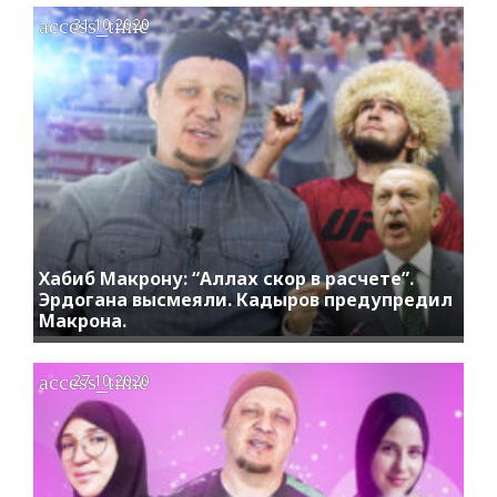
access_time
31.10.2020
Хабиб Макрону: “Аллах скор в расчете”.
Эрдогана высмеяли. Кадыров предупредил
Макрона.
access_time
27.10.2020