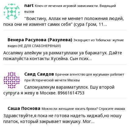
nart
Ключ от лечения игровой зависимости. Входящий
вызов
"Воистину, Аллах не меняет положения людей,
пока они не изменят самих себя" (сура Гром, 11…
Венера Расулова (Разулева)
Экзорцист из Тобольска: жуткие
видео (НЕ ДЛЯ СЛАБОНЕРВНЫХ!)
Ассаляму алейкум уа рахматуллахи уа баракатух. Дайте
пожалуйста контакты Хусейна. Сын псих…
Саид Саидов
Брачное агентство для мусульман работает
при Исторической мечети Москвы
Саломуалекум варахматуллох. Ешу второй
супруга я жеву в Москве. 89661614753
Саша Поснова
Можно ли женщине носить брюки? Спросите имама
Здравствуйте,я пока не готова надеть хиджаб,но ношу
платок, который закрывает макушку. Мог…