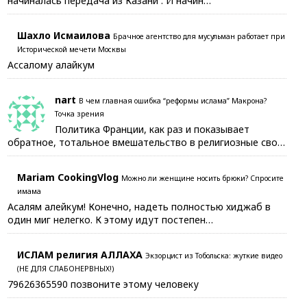
начиналась передача из Казани . И начин…
Шахло Исмаилова
Брачное агентство для мусульман работает при
Исторической мечети Москвы
Ассалому алайкум
nart
В чем главная ошибка “реформы ислама” Макрона?
Точка зрения
Политика Франции, как раз и показывает
обратное, тотальное вмешательство в религиозные сво…
Mariam CookingVlog
Можно ли женщине носить брюки? Спросите
имама
Асалям алейкум! Конечно, надеть полностью хиджаб в
один миг нелегко. К этому идут постепен…
ИСЛАМ религия АЛЛАХА
Экзорцист из Тобольска: жуткие видео
(НЕ ДЛЯ СЛАБОНЕРВНЫХ!)
79626365590 позвоните этому человеку