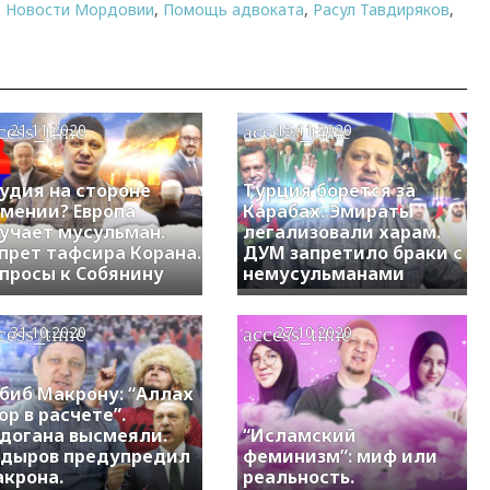
,
Новости Мордовии
,
Помощь адвоката
,
Расул Тавдиряков
,
cess_time
access_time
21.11.2020
15.11.2020
удия на стороне
Турция борется за
мении? Европа
Карабах. Эмираты
учает мусульман.
легализовали харам.
прет тафсира Корана.
ДУМ запретило браки с
просы к Собянину
немусульманами
cess_time
access_time
31.10.2020
27.10.2020
биб Макрону: “Аллах
ор в расчете”.
догана высмеяли.
“Исламский
дыров предупредил
феминизм”: миф или
крона.
реальность.