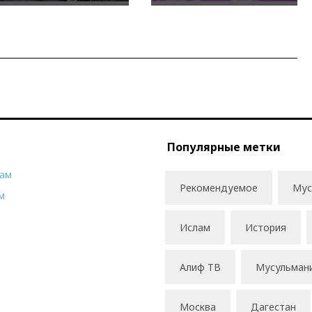
Популярные метки
рам
Рекомендуемое
Мус
м
Ислам
История
Алиф ТВ
Мусульман
Москва
Дагестан