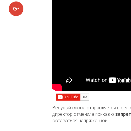
Google+
Ведущий снова отправляется в село
директор отменила приказ о
запре
оставаться напряжённой.