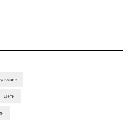
ульмане
Дети
ин