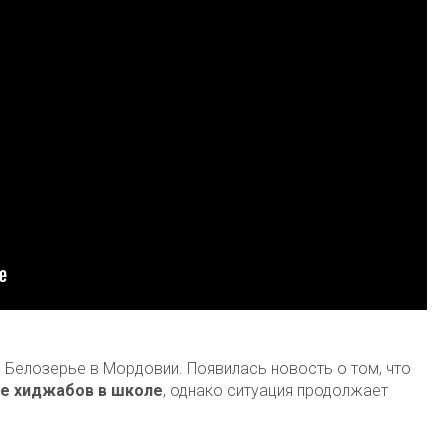
 Белозерье в Мордовии. Появилась новость о том, что
те хиджабов в школе
, однако ситуация продолжает