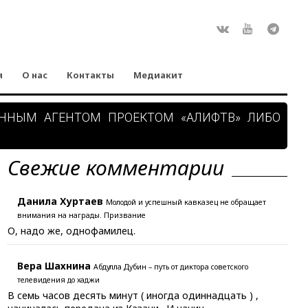
Rss
ВКонтакте
Youtube
Teleg
я
О нас
Контакты
Медиакит
АННЫМ АГЕНТОМ ПРОЕКТОМ «АЛИФТВ» ЛИБО
Свежие комментарии
Данила Хуртаев
Молодой и успешный кавказец не обращает
внимания на награды. Призвание
О, надо же, однофамилец.
Вера Шахнина
Абдулла Дубин – путь от диктора советского
телевидения до хаджи
В семь часов десять минут ( иногда одиннадцать ) ,