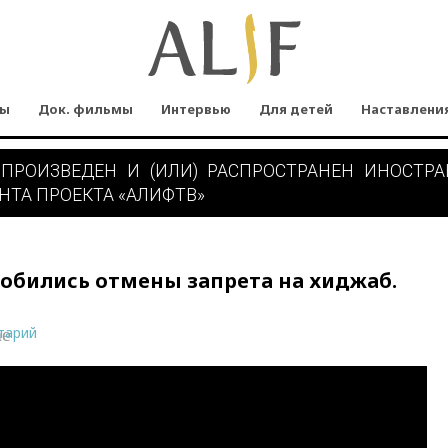
мы
Док. фильмы
Интервью
Для детей
Наставлени
 ПРОИЗВЕДЕН И (ИЛИ) РАСПРОСТРАНЕН ИНОСТР
НТА ПРОЕКТА «АЛИФТВ»
обились отмены запрета на хиджаб.
тарий
ne