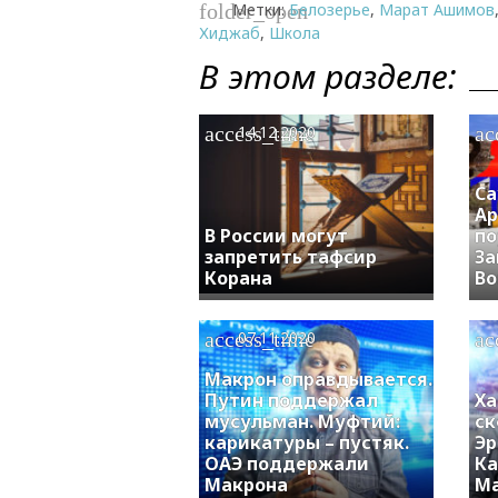
Метки:
Белозерье
,
Марат Ашимов
folder_open
Хиджаб
,
Школа
В этом разделе:
access_time
ac
14.12.2020
Са
Ар
В России могут
по
запретить тафсир
За
Корана
Во
access_time
ac
07.11.2020
Макрон оправдывается.
Путин поддержал
Ха
мусульман. Муфтий:
ск
карикатуры – пустяк.
Эр
ОАЭ поддержали
Ка
Макрона
Ма