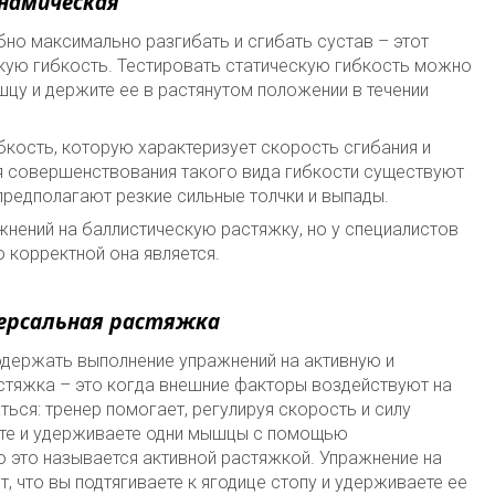
инамическая
бно максимально разгибать и сгибать сустав – этот
скую гибкость. Тестировать статическую гибкость можно
цу и держите ее в растянутом положении в течении
кость, которую характеризует скорость сгибания и
я совершенствования такого вида гибкости существуют
предполагают резкие сильные толчки и выпады.
жнений на баллистическую растяжку, но у специалистов
о корректной она является.
версальная растяжка
держать выполнение упражнений на активную и
стяжка – это когда внешние факторы воздействуют на
ься: тренер помогает, регулируя скорость и силу
ете и удерживаете одни мышцы с помощью
о это называется активной растяжкой. Упражнение на
, что вы подтягиваете к ягодице стопу и удерживаете ее