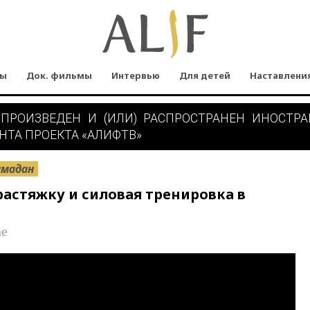
мы
Док. фильмы
Интервью
Для детей
Наставлени
 ПРОИЗВЕДЕН И (ИЛИ) РАСПРОСТРАНЕН ИНОСТР
НТА ПРОЕКТА «АЛИФТВ»
амадан
растяжку и силовая тренировка в
м
ne