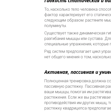
Гибкость статическая и д
То, насколько тело человека спосо
фактор характеризует его статиче
следующим образом: растяните мыш
полуминуты.
Существует также динамическая гиб
разгибания мышцы или сустава. Дл
специальные упражнения, которые 
Ряд систем предполагает цикл упра
нет общего мнения о том, наскольк
Активная, пассивная и уни
Полноценная тренировка должна со
пассивную растяжку. Пассивная ра
ваши мышцы, помогая им растягиват
растяжения. Если же вы растягива
противодействия им других мышц, т
растяжку квадрицепса предполагает