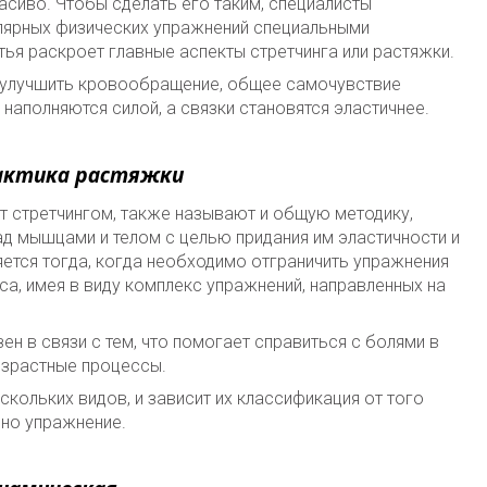
расиво. Чтобы сделать его таким, специалисты
лярных физических упражнений специальными
тья раскроет главные аспекты стретчинга или растяжки.
 улучшить кровообращение, общее самочувствие
наполняются силой, а связки становятся эластичнее.
рактика растяжки
 стретчингом, также называют и общую методику,
д мышцами и телом с целью придания им эластичности и
яется тогда, когда необходимо отграничить упражнения
са, имея в виду комплекс упражнений, направленных на
ен в связи с тем, что помогает справиться с болями в
озрастные процессы.
кольких видов, и зависит их классификация от того
ено упражнение.