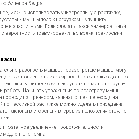
ью бицепса бедра.
е нее, можно использовать универсальную растяжку,
суставы и мышцы тела к нагрузкам и улучшить
лее эластичными. Если сделать такой универсальный
 то вероятность травмирования во время тренировки
тяжки
ательно разогреть мышцы: неразогретые мышцы могут
уществует опасность их разрыва. С этой целью до того,
я выполнять фитнес-комплекс упражнений на те группы
ть работу. Начинать упражнения по разогреву мышц
а проводится тренером, начиная с шеи, переходя на
тий по пассивной растяжке можно сделать приседания,
ать наклоны в стороны и вперед из положения стоя, не
ками.
я поэтапное увеличение продолжительности
е медленного темпа.