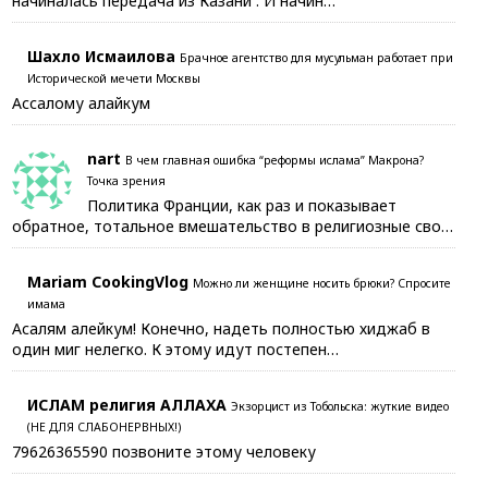
начиналась передача из Казани . И начин…
Шахло Исмаилова
Брачное агентство для мусульман работает при
Исторической мечети Москвы
Ассалому алайкум
nart
В чем главная ошибка “реформы ислама” Макрона?
Точка зрения
Политика Франции, как раз и показывает
обратное, тотальное вмешательство в религиозные сво…
Mariam CookingVlog
Можно ли женщине носить брюки? Спросите
имама
Асалям алейкум! Конечно, надеть полностью хиджаб в
один миг нелегко. К этому идут постепен…
ИСЛАМ религия АЛЛАХА
Экзорцист из Тобольска: жуткие видео
(НЕ ДЛЯ СЛАБОНЕРВНЫХ!)
79626365590 позвоните этому человеку