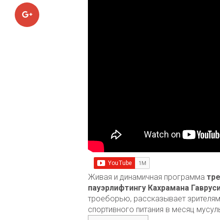
Google+
Живая и динамичная программа
тре
пауэрлифтингу Кахрамана Гаврус
троеборью, рассказывает зрителям 
спортивного питания в месяц мусул