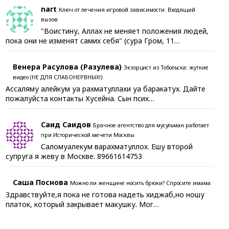
nart
Ключ от лечения игровой зависимости. Входящий
вызов
"Воистину, Аллах не меняет положения людей,
пока они не изменят самих себя" (сура Гром, 11…
Венера Расулова (Разулева)
Экзорцист из Тобольска: жуткие
видео (НЕ ДЛЯ СЛАБОНЕРВНЫХ!)
Ассаляму алейкум уа рахматуллахи уа баракатух. Дайте
пожалуйста контакты Хусейна. Сын псих…
Саид Саидов
Брачное агентство для мусульман работает
при Исторической мечети Москвы
Саломуалекум варахматуллох. Ешу второй
супруга я жеву в Москве. 89661614753
Саша Поснова
Можно ли женщине носить брюки? Спросите имама
Здравствуйте,я пока не готова надеть хиджаб,но ношу
платок, который закрывает макушку. Мог…