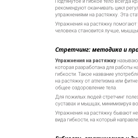
Подтянутое и гибкое тело всегда к
рекомендуют оканчивать цикл регу
упражнениями на растяжку. Эта ста
Упражнения на растяжку помогают
человека становится лучше, мышцы 
Стретчинг: методика и п
Упражнения на растяжку
называют
которая разработана для работы на
гибкости. Такое название употребл
на растяжку от атлетизма или фитне
общее оздоровление тела.
Для пожилых людей стретчинг полез
суставах и мышцах, минимизируя в
Упражнения на растяжку бывают нес
вида гибкости, на который направл