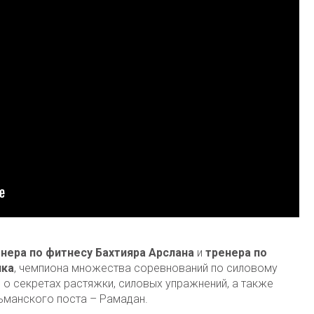
нера по фитнесу Бахтияра Арслана
и
тренера по
ика
, чемпиона множества соревнований по силовому
о секретах растяжки, силовых упражнений, а также
ьманского поста – Рамадан.