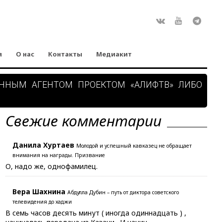
Rss
ВКонтакте
Youtube
Teleg
я
О нас
Контакты
Медиакит
АННЫМ АГЕНТОМ ПРОЕКТОМ «АЛИФТВ» ЛИБО
Свежие комментарии
Данила Хуртаев
Молодой и успешный кавказец не обращает
внимания на награды. Призвание
О, надо же, однофамилец.
Вера Шахнина
Абдулла Дубин – путь от диктора советского
телевидения до хаджи
В семь часов десять минут ( иногда одиннадцать ) ,