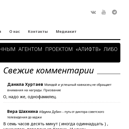
Rss
ВКонтакте
Youtube
Teleg
я
О нас
Контакты
Медиакит
АННЫМ АГЕНТОМ ПРОЕКТОМ «АЛИФТВ» ЛИБО
Свежие комментарии
Данила Хуртаев
Молодой и успешный кавказец не обращает
внимания на награды. Призвание
О, надо же, однофамилец.
Вера Шахнина
Абдулла Дубин – путь от диктора советского
телевидения до хаджи
В семь часов десять минут ( иногда одиннадцать ) ,