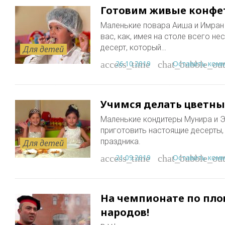
Готовим живые конфе
Маленькие повара Аиша и Имран 
вас, как, имея на столе всего н
десерт, который…
Для детей
26.10.2019
Оставить ком
access_time
chat_bubble_out
Учимся делать цветн
Маленькие кондитеры Мунира и Эл
приготовить настоящие десерты,
праздника.
Для детей
21.09.2019
Оставить ком
access_time
chat_bubble_out
На чемпионате по пло
народов!