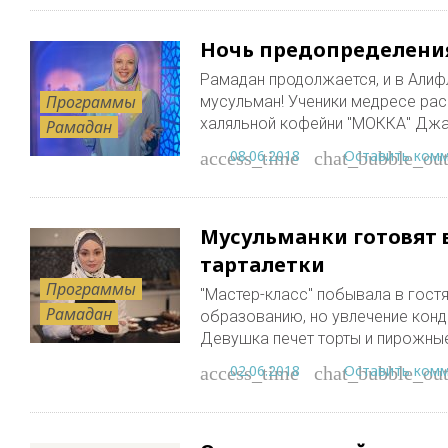
Ночь предопределени
Рамадан продолжается, и в Алиф
Программы
мусульман! Ученики медресе рас
халяльной кофейни "МОККА" Дж
Рамадан
08.06.2018
Оставить ком
access_time
chat_bubble_out
Мусульманки готовят 
тарталетки
Программы
"Мастер-класс" побывала в гост
Рамадан
образованию, но увлечение конд
Девушка печет торты и пирожны
02.06.2018
Оставить ком
access_time
chat_bubble_out