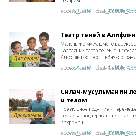
пекарем…
14.10.2018
Оставить ком
access_time
chat_bubble_out
Театр теней в Алифлян
Маленькие мусульмане рассказы
настоящий театр теней, а шеф-по
Алифляндию - волшебную страну
Для детей
23.09.2018
Оставить ком
access_time
chat_bubble_out
Силач-мусульманин ле
и телом
Правильное поднятие и перемеще
Программы
позволят поддержать тело в отл
Кахраман,…
28.07.2018
Оставить ком
access_time
chat_bubble_out