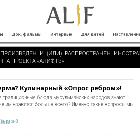
мы
Док. фильмы
Интервью
Для детей
Наставлени
 ПРОИЗВЕДЕН И (ИЛИ) РАСПРОСТРАНЕН ИНОСТР
НТА ПРОЕКТА «АЛИФТВ»
урма? Кулинарный «Опрос ребром»!
е традиционные блюда мусульманских народов знают
кие им нравятся больше всего? Именно такие вопросы мы
ментарий
line