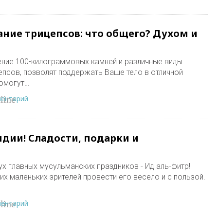
ание трицепсов: что общего? Духом и
ение 100-килограммовых камней и различные виды
епсов, позволят поддержать Ваше тело в отличной
помогут…
ментарий
line
ндии! Сладости, подарки и
х главных мусульманских праздников - Ид аль-фитр!
х маленьких зрителей провести его весело и с пользой.
ментарий
line