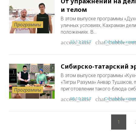
От упражнений на дел
и телом
В этом выпуске программы «Духо
Программы
уличных условиях, Кахраман дел
положениях. В…
23.12.2017
Оставить ком
access_time
chat_bubble_out
Сибирскo-татарский эр
В этом выпуске программы «Кухн
«Тигры Разума» Анвар Тушаков, 
приготовлении такого блюда сиб
Программы
08.10.2017
Оставить ком
access_time
chat_bubble_out
Пагинация
записей
1