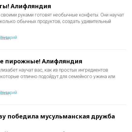
ты! Алифляндия
своими руками готовят необычные конфеты. Они научат
есколько обычных продуктов, создать удивительный
ментарий
line
ые пирожные! Алифляндия
изабет научат вас, как из простых ингредиентов
 которые отлично подойдут для семейного ужина или
ментарий
line
ву победила мусульманская дружба