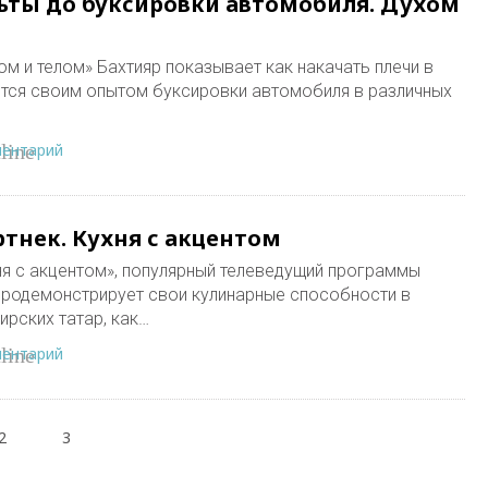
ьты до буксировки автомобиля. Духом
м и телом» Бахтияр показывает как накачать плечи в
ится своим опытом буксировки автомобиля в различных
ментарий
line
тнек. Кухня с акцентом
я с акцентом», популярный телеведущий программы
продемонстрирует свои кулинарные способности в
ирских татар, как…
ментарий
line
2
3