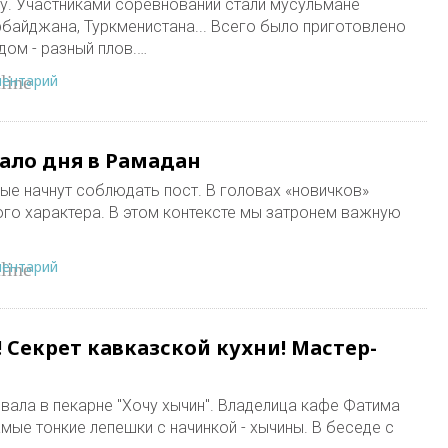
у. Участниками соревнований стали мусульмане
рбайджана, Туркменистана... Всего было приготовлено
дом - разный плов.…
ментарий
line
чало дня в Рамадан
ые начнут соблюдать пост. В головах «новичков»
го характера. В этом контексте мы затронем важную
ментарий
line
 Секрет кавказской кухни! Мастер-
ала в пекарне "Хочу хычин". Владелица кафе Фатима
мые тонкие лепешки с начинкой - хычины. В беседе с