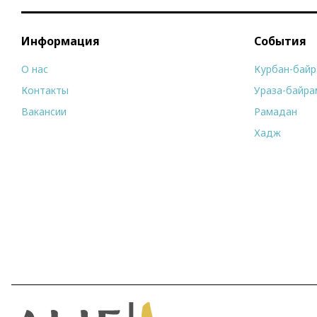
Информация
События
О нас
Курбан-бай
Контакты
Ураза-байра
Вакансии
Рамадан
Хадж