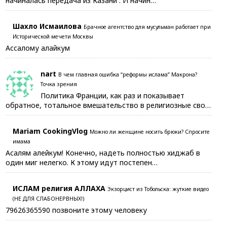
начиналась передача из Казани . И начин…
Шахло Исмаилова
Брачное агентство для мусульман работает при
Исторической мечети Москвы
Ассалому алайкум
nart
В чем главная ошибка “реформы ислама” Макрона?
Точка зрения
Политика Франции, как раз и показывает
обратное, тотальное вмешательство в религиозные сво…
Mariam CookingVlog
Можно ли женщине носить брюки? Спросите
имама
Асалям алейкум! Конечно, надеть полностью хиджаб в
один миг нелегко. К этому идут постепен…
ИСЛАМ религия АЛЛАХА
Экзорцист из Тобольска: жуткие видео
(НЕ ДЛЯ СЛАБОНЕРВНЫХ!)
79626365590 позвоните этому человеку