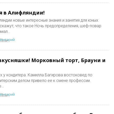
я в Алифляндии!
ляндии новые интересные знания и занятия для юных
скажут, что такое Ночь предопределения, шеф-повар
амал…
ментарий
line
вкусняшки! Морковный торт, Брауни и
ях у кондитера. Камилла Багирова востоковед по
итерским делом привело ее к смене профессии.
е…
ментарий
line