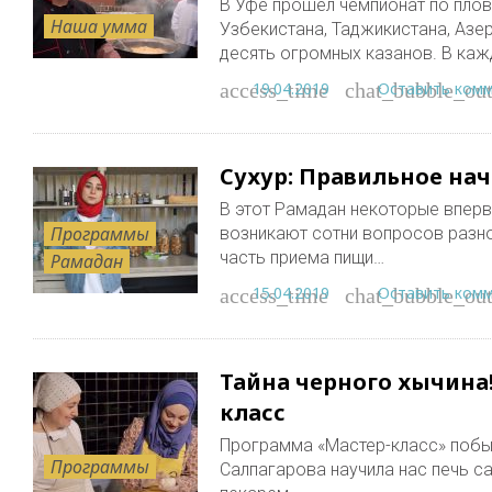
В Уфе прошел чемпионат по плов
Наша умма
Узбекистана, Таджикистана, Азе
десять огромных казанов. В каж
19.04.2019
Оставить ком
access_time
chat_bubble_out
Сухур: Правильное на
В этот Рамадан некоторые вперв
Программы
возникают сотни вопросов разно
часть приема пищи…
Рамадан
15.04.2019
Оставить ком
access_time
chat_bubble_out
Тайна черного хычина!
класс
Программа «Мастер-класс» побыв
Программы
Салпагарова научила нас печь са