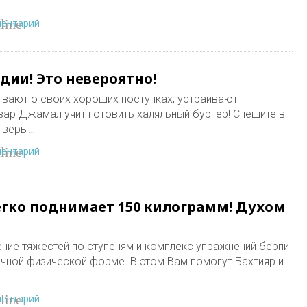
ментарий
line
дии! Это невероятно!
вают о своих хороших поступках, устраивают
вар Джамал учит готовить халяльный бургер! Спешите в
 веры…
ментарий
line
гко поднимает 150 килограмм! Духом
ние тяжестей по ступеням и комплекс упражнений берпи
ичной физической форме. В этом Вам помогут Бахтияр и
ментарий
line