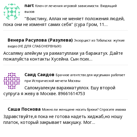
nart
Ключ от лечения игровой зависимости. Входящий
вызов
"Воистину, Аллах не меняет положения людей,
пока они не изменят самих себя" (сура Гром, 11…
Венера Расулова (Разулева)
Экзорцист из Тобольска: жуткие
видео (НЕ ДЛЯ СЛАБОНЕРВНЫХ!)
Ассаляму алейкум уа рахматуллахи уа баракатух. Дайте
пожалуйста контакты Хусейна. Сын псих…
Саид Саидов
Брачное агентство для мусульман работает
при Исторической мечети Москвы
Саломуалекум варахматуллох. Ешу второй
супруга я жеву в Москве. 89661614753
Саша Поснова
Можно ли женщине носить брюки? Спросите имама
Здравствуйте,я пока не готова надеть хиджаб,но ношу
платок, который закрывает макушку. Мог…