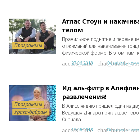
Атлас Стоун и накачив
телом
Правильное поднятие и перемещ
Программы
отжиманий для накачивания триц
физической форме. В этом нам 
27.06.2018
Оставить ком
access_time
chat_bubble_out
Ид аль-фитр в Алифля
развлечения!
Программы
В Алифляндию пришел один из дву
Ураза-байрам
Ведущая Динара приглашает свои
Сначала…
17.06.2018
Оставить ком
access_time
chat_bubble_out