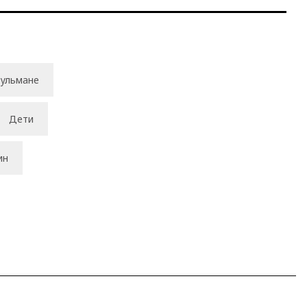
ульмане
Дети
ин